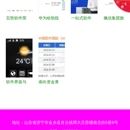
软件外包服
务再获行业
百胜软件荣
华为哈勃投
一站式软件
佩信集团旗
认可
获中国支付
资AI软件开
外包服务
下两家企业
清算协会
发商跨赴科
高效补齐技
获评高新技
2019年度
技，软件外
术短板，助
术企业 软
收单外包服
包服务市场
力企业抢占
件外包服务
务评级B等
迎来新变局
市场先机
再添新动能
级
软件界面与
南向资金青
车载导航UI
睐软件外包
设计 上海
服务，中国
艾艺品牌设
软件国际获
计机构的专
540万股增
地址：山东省济宁市金乡县肖云镇周大庄苏楼南北街5巷9号
业外包服务
持