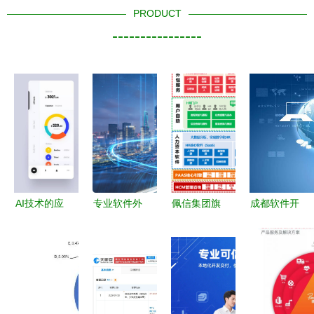
PRODUCT
----------------
AI技术的应
专业软件外
佩信集团旗
成都软件开
用场景与注
包服务 企
下佩企信息
发外包公司
意事项 聚
业数字化转
荣获“大中
如何选择？
焦软件外包
型的可靠伙
华区人力资
看这4点就
服务
伴
本数字化创
够了
新大奖”，