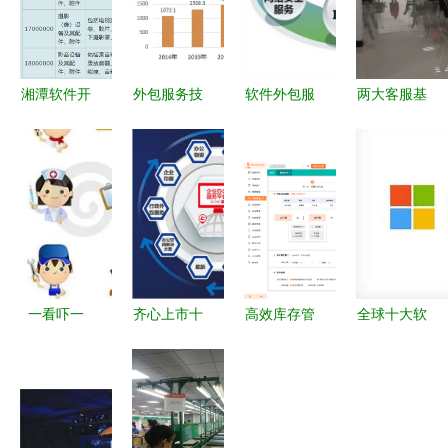
湘潭软件开
外包服务技
软件外包服
两大客服基
发价格全解
术带来深刻
务市场未来
地齐头并
析 小程
变革 2022
几年发展趋
进，网萌规
序、公众
年软件外包
势与预测
模全面升
号、APP分
行业的优势
级，引领软
别需要多少
与前景
件外包服务
钱？
新风向
一看吓一
齐心上市十
高效库存管
全球十大软
跳! 十年后
年 从蛰伏
理 | 如何选
件外包公司
中国主流住
到加速，携
择适合华为
排名及服务
宅的17大猜
手夥伴开启
外包业务的
解析
想
致远新程
库存管理系